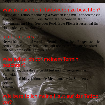
Körperstelle ab. Aber ganz schmerzlos ist es nicht
Was ist nach dem Tätowieren zu beachten?
Creme dein Tattoo regelmäßig 4 Wochen lang mit Tattoocreme ein.
4 Wochen kein Sport, Kein Baden, Keine Sonnen, Kein
schwimmen im Meer, See oder Pool. Gute Pflege ist essential für
ein langlebiges schönes Tattoo.
Ich bin nervös
Nervosität ist normal vor dem Termin. Für weitere Fragen stehe ich
gern zur Verfügung. Ich arbeitet auf höchsten Hygiene Standard
und bin Zertifizierte Tätowiererin.
Was sollte ich vor meinem Termin
beachten?
Stelle sicher, dass du ausgeruht bist und gut gegessen hast.
Vermeide
Alkohol und blutverdünnende Medikamente 24 Stunden vor
deinem
Termin.
Wie bereite ich meine Haut auf das Tattoo
vor?