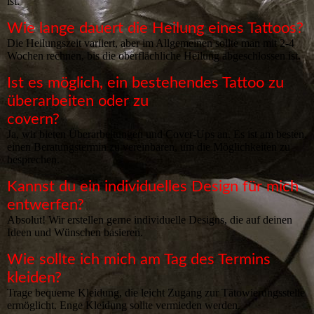
ist.
Wie lange dauert die Heilung eines Tattoos?
Die Heilungszeit variiert, aber im Allgemeinen sollte man mit 2-4
Wochen rechnen, bis die oberflächliche Heilung abgeschlossen ist.
Ist es möglich, ein bestehendes Tattoo zu
überarbeiten oder zu
covern?
Ja, wir bieten Überarbeitungen und Cover-Ups an. Es ist am besten,
einen Beratungstermin zu vereinbaren, um die Möglichkeiten zu
besprechen.
Kannst du ein individuelles Design für mich
entwerfen?
Absolut! Wir erstellen gerne individuelle Designs, die auf deinen
Ideen und Wünschen basieren.
Wie sollte ich mich am Tag des Termins
kleiden?
Trage bequeme Kleidung, die leicht Zugang zur Tätowierungsstelle
ermöglicht. Enge Kleidung sollte vermieden werden.