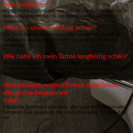
kommunizieren?
Bringe Bilder, Zeichnungen oder jede Art von Referenzmaterial zu
deinem Beratungstermin mit, um deine Vorstellungen klar zu
vermitteln.
Muss ich eine Anzahlung leisten?
Für Tattoo Termine ist eine Anzahlung erforderlich, die auf den
Gesamtpreis angerechnet. Für mehr Details siehe „Preise und
Anzahlung“
Wie halte ich mein Tattoo langfristig schön?
Vermeide langfristige Sonneneinstrahlung, benutze immer
Sonnencreme und halte die Haut mit Feuchtigkeitscremes gesund.
Bei Bedarf kann ein Auffrischungstermin vereinbart werden.
Was passiert, wenn ich nach dem Tattoo
allergische Reaktionen
habe?
Allergische Reaktionen sind selten, aber wenn du Bedenken oder
Symptome hast, kontaktiere uns sofort oder suchen Sie einen Arzt
auf