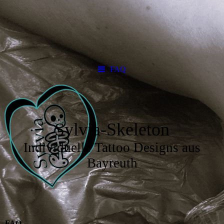
FAQ
Sylvia-Skeleton
Individuelle Tattoo Designs aus
Bayreuth
FAQ