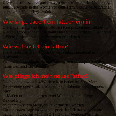
Die Haut sollte sauber und frei von Sonnenbrand oder Verletzungen
sein. Verwende in der Woche vor dem Termin keine Selbstbräuner
oder starke Hautpflegeprodukte.
Wie lange dauert ein Tattoo-Termin?
Die Dauer hängt von der Größe und Komplexität des Tattoos ab.
Kleine Tattoos können innerhalb einer Stunde fertig sein, während
größere Projekte mehrere Sitzungen erfordern können.
Wie viel kostet ein Tattoo?
Die Kosten variieren je nach Größe, Farbe, Detailgrad und
Aufwand.
Wir bieten individuelle Preisgestaltung an und besprechen dies
gerne während der Beratung.
Wie pflege ich mein neues Tattoo?
Nach dem tätowieren 4 Wochen kein baden im See, Meer,
Badewanne oder Pool. 4 Wochen kein Solarium oder Sonnen.
Sport
in Maßen und in den ersten zwei Wochen keinen. Enge
Bekleidung,
an der tätowierten Stelle, sollte vermieden werden.
Für die ersten Tage hast du ein spezielles Pflaster von uns auf
deinem Tattoo, das kann bis 3 Tage drauf bleiben. Nach dem