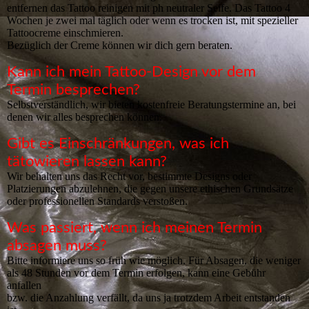
entfernen das Tattoo reinigen mit ph neutraler Seife. Das Tattoo 4
Wochen je zwei mal täglich oder wenn es trocken ist, mit spezieller
Tattoocreme einschmieren.
Bezüglich der Creme können wir dich gern beraten.
Kann ich mein Tattoo-Design vor dem
Termin besprechen?
Selbstverständlich, wir bieten kostenfreie Beratungstermine an, bei
denen wir alles besprechen können.
Gibt es Einschränkungen, was ich
tätowieren lassen kann?
Wir behalten uns das Recht vor, bestimmte Designs oder
Platzierungen abzulehnen, die gegen unsere ethischen Grundsätze
oder professionellen Standards verstoßen.
Was passiert, wenn ich meinen Termin
absagen muss?
Bitte informiere uns so früh wie möglich. Für Absagen, die weniger
als 48 Stunden vor dem Termin erfolgen, kann eine Gebühr
anfallen
bzw. die Anzahlung verfällt, da uns ja trotzdem Arbeit entstanden