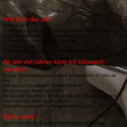
Wie läuft das ab?
1. Melde dich
2. Wir bereden was, wohin und wo bei einem Beratungsgespräch
3. Termin und Anzahlung werden ausgemacht
4. Entwurf wird erstellt und abgesprochen
5. Dein Tattootag
6. Spezielles Tattoopflaster und Pflegeinfos für dich
Ab wie viel Jahren kann ich tätowiert
werden?
Um ein Tattoo zu bekommen, musst du mindestens 18 Jahre alt
sein.
Was muss ich vor meinem Termin Beachten
Sei gesund und komm ausgeruht.
Iss und trink vor deinem Termin genug und nimm dir am besten
noch etwas mit, damit du gestärkt bist.
Zieh am besten lockere und bequeme Kleidung an.
Tut es weh?
Das ist individuell unterschiedlich und hängt auch von der