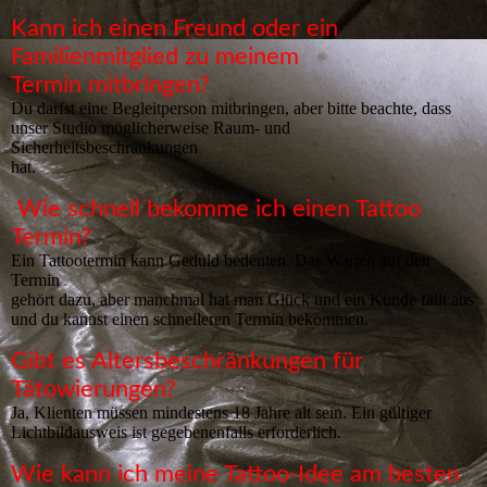
Kann ich einen Freund oder ein
Familienmitglied zu meinem
Termin mitbringen?
Du darfst eine Begleitperson mitbringen, aber bitte beachte, dass
unser Studio möglicherweise Raum- und
Sicherheitsbeschränkungen
hat.
Wie schnell bekomme ich einen Tattoo
Termin?
Ein Tattootermin kann Geduld bedeuten. Das Warten auf den
Termin
gehört dazu, aber manchmal hat man Glück und ein Kunde fällt aus
und du kannst einen schnelleren Termin bekommen.
Gibt es Altersbeschränkungen für
Tätowierungen?
Ja, Klienten müssen mindestens 18 Jahre alt sein. Ein gültiger
Lichtbildausweis ist gegebenenfalls erforderlich.
Wie kann ich meine Tattoo-Idee am besten